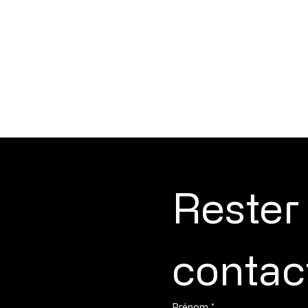
Rester 
contac
Prénom
*