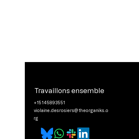
Travaillons ensemble
+15145893551
violaine.desrosiers@theorganiks.o
rg