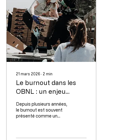
21 mars 2026
∙
2
min
Le burnout dans les
OBNL : un enjeu
organisationnel, pas
Depuis plusieurs années,
qu'individuel
le burnout est souvent
présenté comme un
problème individuel : une
personne trop stressée,
trop investie, qui n’arrive
plus à faire face. On parle