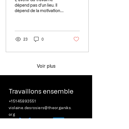
lieu de travail avec une
dépend pas d’un lieu. Il
dépend de la motivation.
culture centrée sur
Et en ce moment, la
l’employé
motivation est au plus
bas. Les employés ne...
23
0
Voir plus
Travaillons ensemble
+15145893551
violaine.desrosiers@theorganiks.
org